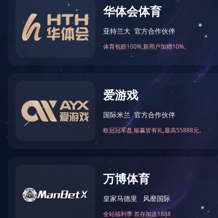
更多 
公司新闻
行业动态
豫通管理组织员工观看阅兵仪式
2025-0
热烈祝贺我公司荣获“2024年度优秀工程监理企业”称号
2025-0
豫通举办端午烧烤聚餐活动
2025-0
祝贺我公司获评“2024年度建设工程招标投标行业诚实守信单位”
2025-0