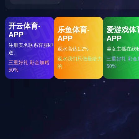
水利水电工程