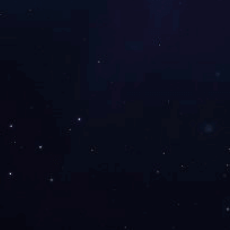
LEYU.COM
|
欧亿体育（中国）体育官方网站
|
华体会官方端网站登录入
娱乐（中国）有限公司官网
|
开云手机在线登陆入口
|
版权所有：YABOCOM·（中国
地址：河南省郑州市管城回族
传真：0